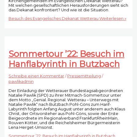
Kirchengemeinden im Evangelischen Dekanat Wetterau?
Mit welchen gesellschaftlichen Herausforderungen sieht sich
das Dekanat konfrontiert? Und wie ist die Situation
Besuch des Evangelisches Dekanat Wetterau
Weiterlesen »
Sommertour ’22: Besuch im
Hanflabyrinth in Butzbach
Schreibe einen Kommentar
/
Pressemitteilung
/
pawlikadmin
Der Einladung der Wetterauer Bundestagsabgeordneten
Natalie Pawlik (SPD) zu ihrer Mitmach-Sommertour unter
dem Motto „Genial. Regional. Wetterau – Unterwegs mit
Natalie Pawlik“ nach Butzbach Pohl-Göns zum Hanf-
Labyrinth folgten Anfang August unter anderem auch Klaus
Christ, der Ortsvorsteher aus Pohl-Göns, sowie der Erste
Beigeordnete im Regionalverband FrankfurtRheinMain,
Rouven Kötter, und die Reichelsheimer Bürgermeisterin
Lena Herget-Umsonst.
Sommertour ’22: Besuch im Hanflabyrinth in Butzbach