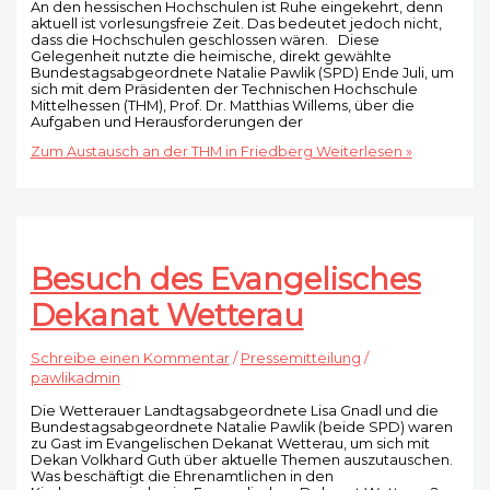
An den hessischen Hochschulen ist Ruhe eingekehrt, denn
aktuell ist vorlesungsfreie Zeit. Das bedeutet jedoch nicht,
dass die Hochschulen geschlossen wären. Diese
Gelegenheit nutzte die heimische, direkt gewählte
Bundestagsabgeordnete Natalie Pawlik (SPD) Ende Juli, um
sich mit dem Präsidenten der Technischen Hochschule
Mittelhessen (THM), Prof. Dr. Matthias Willems, über die
Aufgaben und Herausforderungen der
Zum Austausch an der THM in Friedberg
Weiterlesen »
Besuch des Evangelisches
Dekanat Wetterau
Schreibe einen Kommentar
/
Pressemitteilung
/
pawlikadmin
Die Wetterauer Landtagsabgeordnete Lisa Gnadl und die
Bundestagsabgeordnete Natalie Pawlik (beide SPD) waren
zu Gast im Evangelischen Dekanat Wetterau, um sich mit
Dekan Volkhard Guth über aktuelle Themen auszutauschen.
Was beschäftigt die Ehrenamtlichen in den